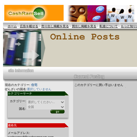
ホーム
広告を載せる
売り出し掲載を見る
買出し掲載を見る
私達について
もっと知り
現在のカテゴリー:
住宅
このカテゴリーに買い手はいません
ぜんざいの国名:
選択していません
カテゴリーサーチ
カテゴリー:
国名:
連絡先
メールアドレス:
cashramsell@cashramspam.com