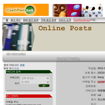
이란...
홈
광고 게시
판매 광고 검색
구매 광고 검색
서비스 소개
CashRamSpam
현재 카테고리:
없음
작성일:
2012-
현재 국가:
없음
카테고리 검색
조회 회수:
23210
광고자 이름:
Sang
카테고리:
sang
이메일 주소:
국가:
전화번호:
카테고리:
애완동
제목:
cat
본사 연락처
국가:
오스
이메일 주소:
도시:
cashramsell@cashramspam.com