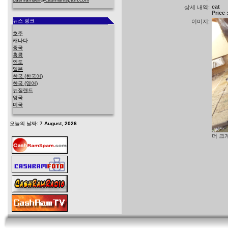
cat
상세 내역:
Price
뉴스 링크
이미지:
호주
캐나다
중국
홍콩
인도
일본
한국 (한국어)
한국 (영어)
뉴질랜드
영국
미국
오늘의 날짜:
7 August, 2026
더 크