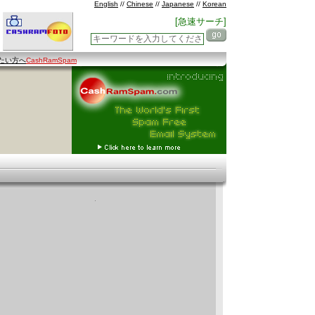
English
//
Chinese
//
Japanese
//
Korean
[急速サーチ]
たい方へ
CashRamSpam