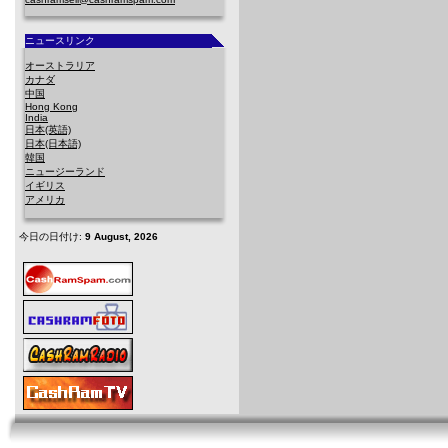
ニュースリンク
オーストラリア
カナダ
中国
Hong Kong
India
日本(英語)
日本(日本語)
韓国
ニュージーランド
イギリス
アメリカ
今日の日付け:
9 August, 2026