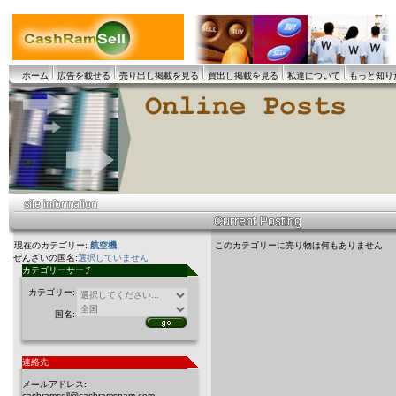
ホーム
広告を載せる
売り出し掲載を見る
買出し掲載を見る
私達について
もっと知り
現在のカテゴリー:
航空機
このカテゴリーに売り物は何もありません
ぜんざいの国名:
選択していません
カテゴリーサーチ
カテゴリー:
国名:
連絡先
メールアドレス:
cashramsell@cashramspam.com